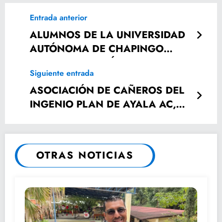
Entrada anterior
ALUMNOS DE LA UNIVERSIDAD
AUTÓNOMA DE CHAPINGO
REALIZARON PRÁCTICAS EN
Siguiente entrada
SAN ANTONIO
ASOCIACIÓN DE CAÑEROS DEL
INGENIO PLAN DE AYALA AC,
PIDE NO SE QUIERA “POLITIZAR”
EL BLOQUEO DE LA SALIDA DE
AZÚCAR DEL INGENIO
OTRAS NOTICIAS