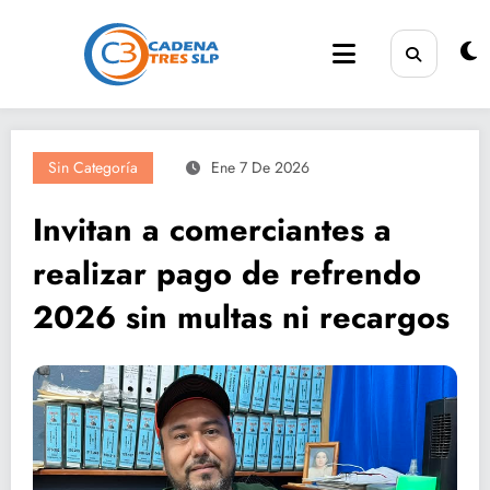
Saltar
al
contenido
Sin Categoría
Ene 7 De 2026
Invitan a comerciantes a
realizar pago de refrendo
2026 sin multas ni recargos