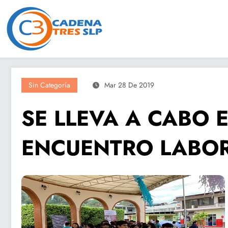
Saltar
al
contenido
Sin Categoría
Mar 28 De 2019
SE LLEVA A CABO E
ENCUENTRO LABO