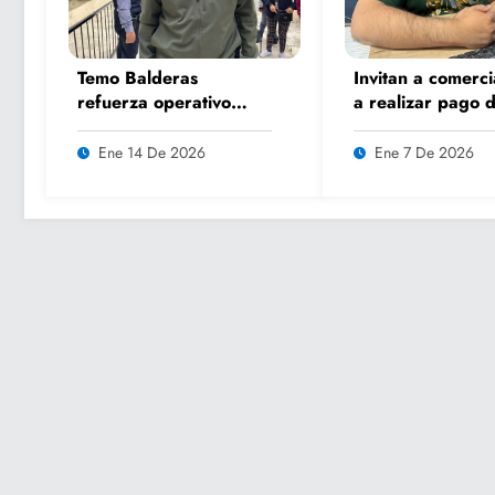
Temo Balderas
Invitan a comerci
refuerza operativo
a realizar pago 
invernal en
refrendo 2026 s
comunidades de zonas
multas ni recarg
Ene 14 De 2026
Ene 7 De 2026
altas