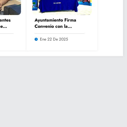
antes
Ayuntamiento Firma
de
Convenio con la
in
Universidad
os
Tangamanga Campus
Ene 22 De 2025
Huasteca