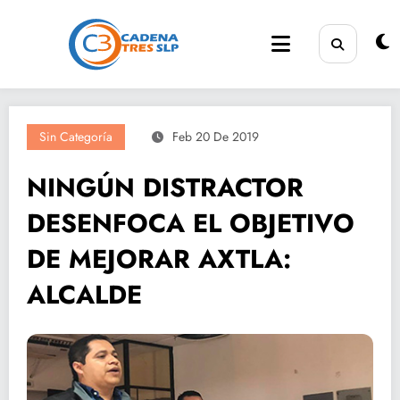
Saltar
al
contenido
Sin Categoría
Feb 20 De 2019
NINGÚN DISTRACTOR
DESENFOCA EL OBJETIVO
DE MEJORAR AXTLA:
ALCALDE