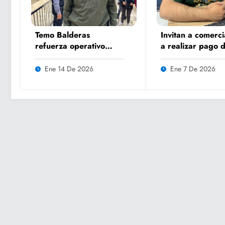
Temo Balderas
Invitan a comerci
refuerza operativo
a realizar pago 
invernal en
refrendo 2026 s
comunidades de zonas
multas ni recarg
Ene 14 De 2026
Ene 7 De 2026
altas