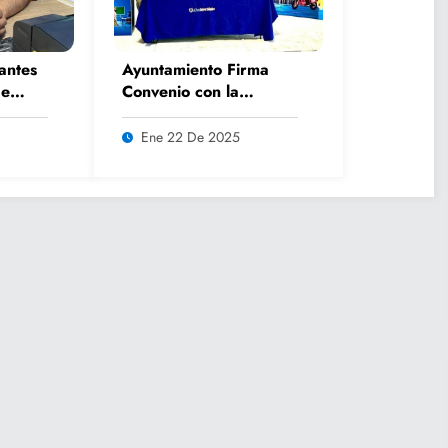
antes
Ayuntamiento Firma
de
Convenio con la
in
Universidad
os
Tangamanga Campus
Ene 22 De 2025
Huasteca