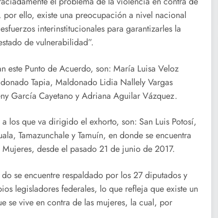
aciadamente el problema de la violencia en contra de
, por ello, existe una preocupación a nivel nacional
esfuerzos interinstitucionales para garantizarles la
estado de vulnerabilidad”.
an este Punto de Acuerdo, son: María Luisa Veloz
aldonado Tapia, Maldonado Lidia Nallely Vargas
ny García Cayetano y Adriana Aguilar Vázquez.
 los que va dirigido el exhorto, son: San Luis Potosí,
ala, Tamazunchale y Tamuín, en donde se encuentra
s Mujeres, desde el pasado 21 de junio de 2017.
 do se encuentre respaldado por los 27 diputados y
pios legisladores federales, lo que refleja que existe un
e se vive en contra de las mujeres, la cual, por