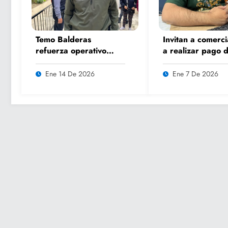
Temo Balderas
Invitan a comerci
refuerza operativo
a realizar pago 
invernal en
refrendo 2026 s
comunidades de zonas
multas ni recarg
Ene 14 De 2026
Ene 7 De 2026
altas