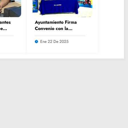
antes
Ayuntamiento Firma
de
Convenio con la
in
Universidad
os
Tangamanga Campus
Ene 22 De 2025
Huasteca