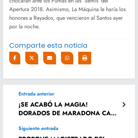
chocarán ante los Pumas en las ‘Semis’ del
Apertura 2018. Asimismo, La Máquina le haría los
honores a Rayados, que vencieron al Santos ayer
por la noche.
Comparte esta noticia
Entrada anterior
¡SE ACABÓ LA MAGIA!
DORADOS DE MARADONA CAEN
EN FINAL DEL ASCENSO MX
Siguiente entrada
ANTE SAN LUIS