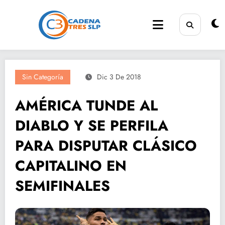
Saltar
al
contenido
Sin Categoría
Dic 3 De 2018
AMÉRICA TUNDE AL
DIABLO Y SE PERFILA
PARA DISPUTAR CLÁSICO
CAPITALINO EN
SEMIFINALES