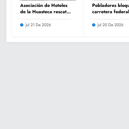
Asociación de Hoteles
Pobladores bloq
de la Huasteca rescata
carretera federal
uno de los íconos
Pujal por falta d
turísticos más
atención a camin
Jul 21 De 2026
Jul 20 De 2026
fotografiados de
Ciudad Valles