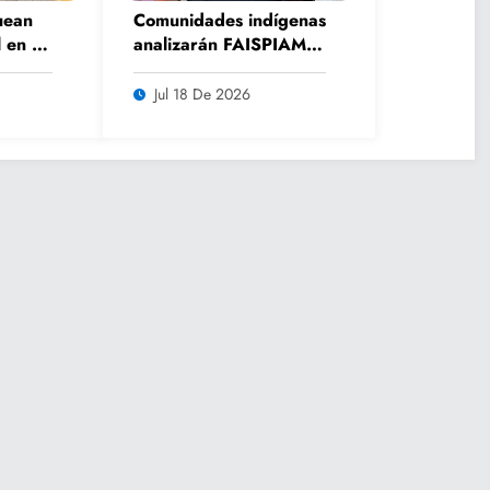
uean
Comunidades indígenas
 en El
analizarán FAISPIAM y
e
tema del fracking en
os
asamblea ordinaria
Jul 18 De 2026