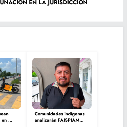
UNACIÓN EN LA JURISDICCIÓN
uean
Comunidades indígenas
 en El
analizarán FAISPIAM y
e
tema del fracking en