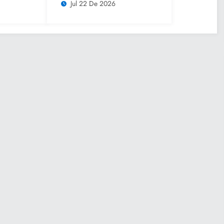
lsar
Caravana de Salud
Jul 22 De 2026
iar