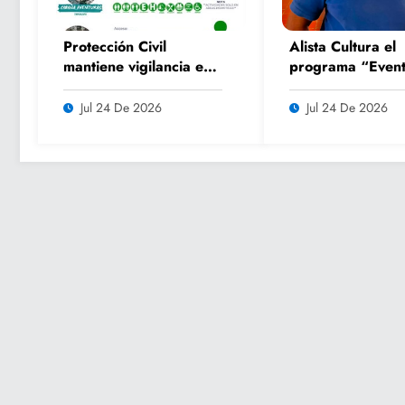
Protección Civil
Alista Cultura el
mantiene vigilancia en
programa “Event
parajes turísticos y
Culturales de Ve
llama a respetar
2026” para impu
Jul 24 De 2026
Jul 24 De 2026
medidas de seguridad
el turismo y la
convivencia famil