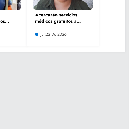
Acercarán servicios
os
médicos gratuitos a
rano
comunidades con
lsar
Caravana de Salud
Jul 22 De 2026
iar