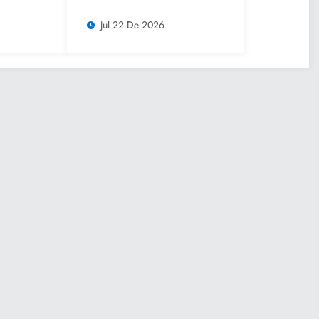
rano
comunidades con
lsar
Caravana de Salud
Jul 22 De 2026
iar