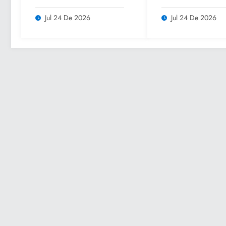
parajes turísticos y
Culturales de Ve
llama a respetar
2026” para impu
Jul 24 De 2026
Jul 24 De 2026
medidas de seguridad
el turismo y la
convivencia famil