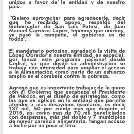
unidos a favor de la entidad y de nuestro
país.
“Quiero aprovechar para agradecerle, decir
que he recibido apoyo, respaldo del
Gobernador de San Luis Potosí, de Juan
Manuel Carreras López, tenemos que unirnos,
ya pasó la campaña, el gobierno es de
todos”.
El mandatario potosino, agradeció la visita de
López Obrador a nuestra entidad, en especial,
por lanzar este programa nacional desde
Cedral, ya que desde su administración se
trabaja con intensidad para ampliar el acceso
a la alimentación como parte de un esfuerzo
amplio en el combate contra la pobreza.
Agregó que es importante trabajar de la mano
con el Gobierno que encabeza el Presidente
de México, en el diseño de estrategias, como
las que se aplican en la entidad que permite
atender a más desayunos escolares, es decir
137 mil, 50 por ciento más que durante el
2015, así como mas de 70 mil beneficiados
con despensas, más del doble y 7 municipios
de mayor carencia alimentaria, tengan acceso
a leche por un peso el litro.