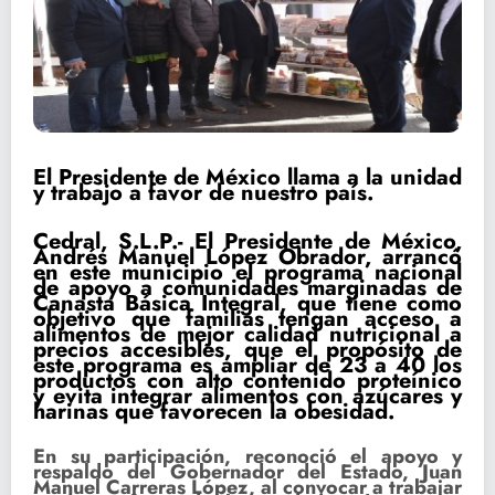
El Presidente de México llama a la unidad
y trabajo a favor de nuestro país.
Cedral, S.L.P.- El Presidente de México,
Andrés Manuel López Obrador, arrancó
en este municipio el programa nacional
de apoyo a comunidades marginadas de
Canasta Básica Integral, que tiene como
objetivo que familias tengan acceso a
alimentos de mejor calidad nutricional a
precios accesibles, que el propósito de
este programa es ampliar de 23 a 40 los
productos con alto contenido proteínico
y evita integrar alimentos con azúcares y
harinas que favorecen la obesidad.
En su participación, reconoció el apoyo y
respaldo del Gobernador del Estado, Juan
Manuel Carreras López, al convocar a trabajar