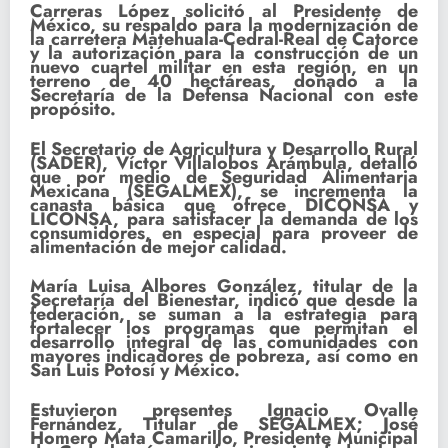
Carreras López solicitó al Presidente de
México, su respaldo para la modernización de
la carretera Matehuala-Cedral-Real de Catorce
y la autorización para la construcción de un
nuevo cuartel militar en esta región, en un
terreno de 40 hectáreas, donado a la
Secretaría de la Defensa Nacional con este
propósito.
El Secretario de Agricultura y Desarrollo Rural
(SADER), Víctor Villalobos Arámbula, detalló
que por medio de Seguridad Alimentaria
Mexicana (SEGALMEX), se incrementa la
canasta básica que ofrece DICONSA y
LICONSA, para satisfacer la demanda de los
consumidores, en especial para proveer de
alimentación de mejor calidad.
María Luisa Albores González, titular de la
Secretaría del Bienestar, indicó que desde la
federación, se suman a la estrategia para
fortalecer los programas que permitan el
desarrollo integral de las comunidades con
mayores indicadores de pobreza, así como en
San Luis Potosí y México.
Estuvieron presentes Ignacio Ovalle
Fernández, Titular de SEGALMEX; José
Homero Mata Camarillo, Presidente Municipal