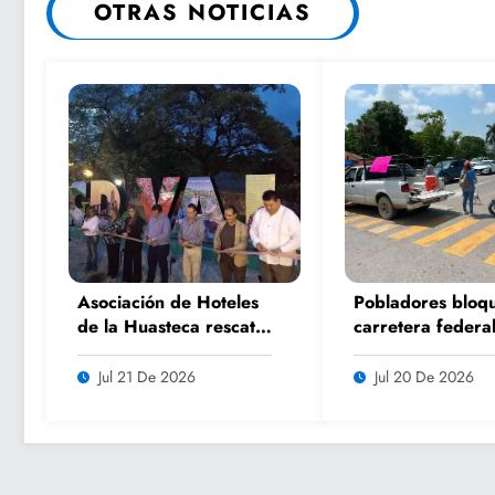
OTRAS NOTICIAS
Asociación de Hoteles
Pobladores bloq
de la Huasteca rescata
carretera federal
uno de los íconos
Pujal por falta d
turísticos más
atención a camin
Jul 21 De 2026
Jul 20 De 2026
fotografiados de
Ciudad Valles