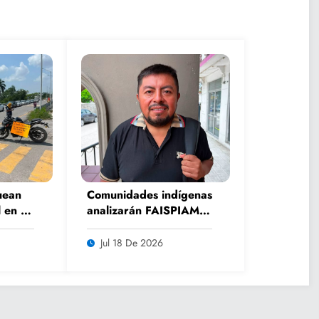
uean
Comunidades indígenas
 en El
analizarán FAISPIAM y
e
tema del fracking en
os
asamblea ordinaria
Jul 18 De 2026