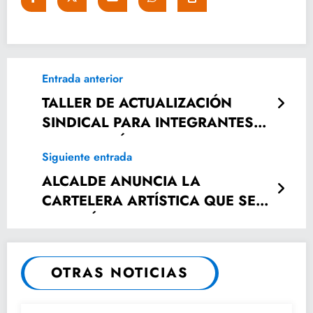
Entrada anterior
TALLER DE ACTUALIZACIÓN
SINDICAL PARA INTEGRANTES
DEL COMITÉ EJECUTIVO DE LA
Siguiente entrada
SECCIÓN 26
ALCALDE ANUNCIA LA
CARTELERA ARTÍSTICA QUE SE
TENDRÁ EN LA FERIA DEL
ARTESANO.
OTRAS NOTICIAS