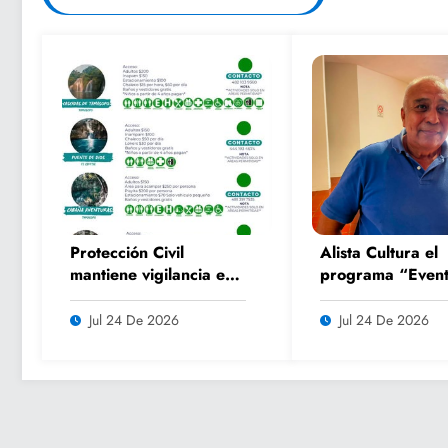
Protección Civil
Alista Cultura el
mantiene vigilancia en
programa “Event
parajes turísticos y
Culturales de Ve
llama a respetar
2026” para impu
Jul 24 De 2026
Jul 24 De 2026
medidas de seguridad
el turismo y la
convivencia famil