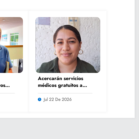
Acercarán servicios
os
médicos gratuitos a
rano
comunidades con
lsar
Caravana de Salud
Jul 22 De 2026
iar