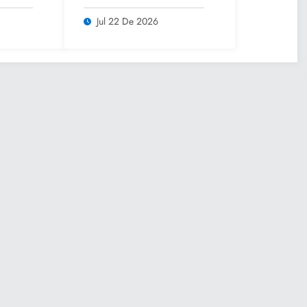
rano
comunidades con
lsar
Caravana de Salud
Jul 22 De 2026
iar