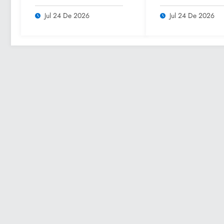
parajes turísticos y
Culturales de Ve
llama a respetar
2026” para impu
Jul 24 De 2026
Jul 24 De 2026
medidas de seguridad
el turismo y la
convivencia famil