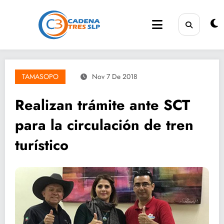
Saltar
al
contenido
TAMASOPO
Nov 7 De 2018
Realizan trámite ante SCT
para la circulación de tren
turístico