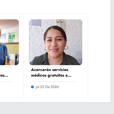
Acercarán servicios
os
médicos gratuitos a
rano
comunidades con
lsar
Caravana de Salud
Jul 22 De 2026
iar