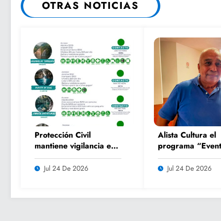
OTRAS NOTICIAS
Protección Civil
Alista Cultura el
mantiene vigilancia en
programa “Event
parajes turísticos y
Culturales de Ve
llama a respetar
2026” para impu
Jul 24 De 2026
Jul 24 De 2026
medidas de seguridad
el turismo y la
convivencia famil