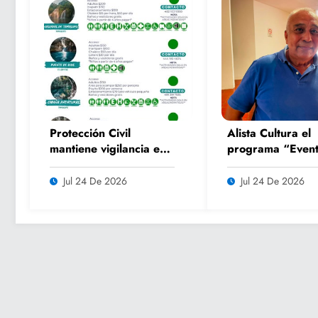
Protección Civil
Alista Cultura el
mantiene vigilancia en
programa “Event
parajes turísticos y
Culturales de Ve
llama a respetar
2026” para impu
Jul 24 De 2026
Jul 24 De 2026
medidas de seguridad
el turismo y la
convivencia famil