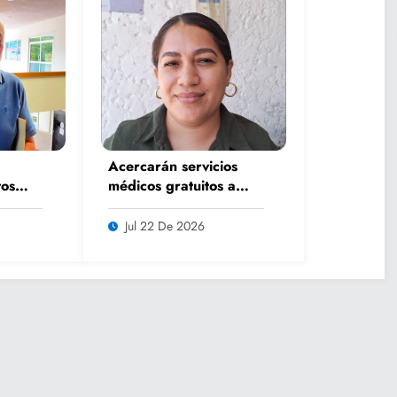
Acercarán servicios
os
médicos gratuitos a
rano
comunidades con
lsar
Caravana de Salud
Jul 22 De 2026
iar