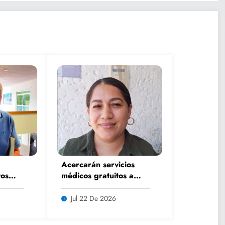
Acercarán servicios
os
médicos gratuitos a
rano
comunidades con
lsar
Caravana de Salud
Jul 22 De 2026
iar