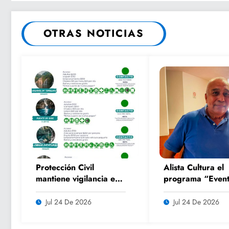
OTRAS NOTICIAS
Protección Civil
Alista Cultura el
mantiene vigilancia en
programa “Event
parajes turísticos y
Culturales de Ve
llama a respetar
2026” para impu
Jul 24 De 2026
Jul 24 De 2026
medidas de seguridad
el turismo y la
convivencia famil