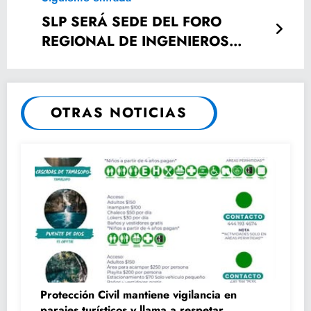
RCB
SLP SERÁ SEDE DEL FORO
REGIONAL DE INGENIEROS
CIVILES
OTRAS NOTICIAS
Protección Civil mantiene vigilancia en
parajes turísticos y llama a respetar