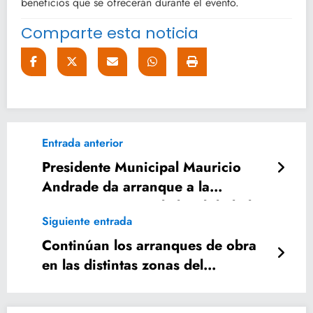
beneficios que se ofrecerán durante el evento.
Comparte esta noticia
Entrada anterior
Presidente Municipal Mauricio
Andrade da arranque a la
pavimentación en la localidad El
Siguiente entrada
Aguacate
Continúan los arranques de obra
en las distintas zonas del
municipio