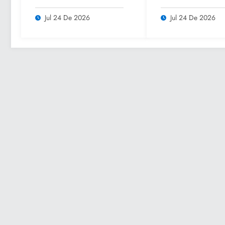
parajes turísticos y
Culturales de Ve
llama a respetar
2026” para impu
Jul 24 De 2026
Jul 24 De 2026
medidas de seguridad
el turismo y la
convivencia famil