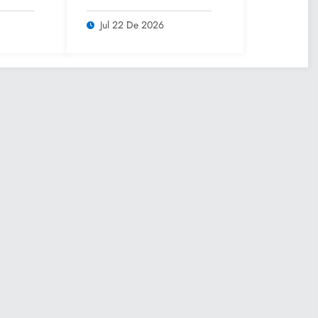
rano
comunidades con
lsar
Caravana de Salud
Jul 22 De 2026
iar