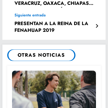
VERACRUZ, OAXACA, CHIAPAS Y
TABASCO, SE PREVÉN
Siguiente entrada
TORMENTAS FUERTES
PRESENTAN A LA REINA DE LA
FENAHUAP 2019
OTRAS NOTICIAS