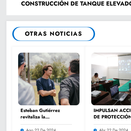
CONSTRUCCIÓN DE TANQUE ELEVADO
OTRAS NOTICIAS
Esteban Gutiérrez
IMPULSAN ACC
revitaliza la
DE PROTECCIÓ
experiencia de los
MEDIOAMBIENT
fanáticos del
Ago 22 De 2024
Abr 22 De 2024