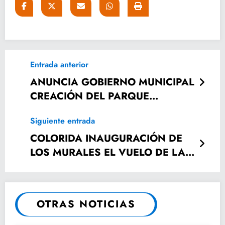
Entrada anterior
ANUNCIA GOBIERNO MUNICIPAL
CREACIÓN DEL PARQUE
“ARROYO HONDO”EN
Siguiente entrada
DELEGACIÓN DE LA PILA.
COLORIDA INAUGURACIÓN DE
LOS MURALES EL VUELO DE LA
MONARCA
OTRAS NOTICIAS