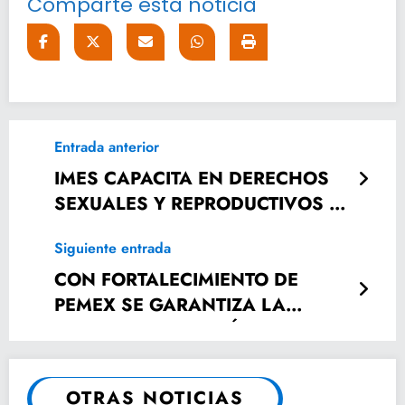
Comparte esta noticia
Entrada anterior
IMES CAPACITA EN DERECHOS
SEXUALES Y REPRODUCTIVOS A
SU PERSONAL DEL INTERIOR DEL
Siguiente entrada
ESTADO Y TELMUJER
CON FORTALECIMIENTO DE
PEMEX SE GARANTIZA LA
SEGURIDAD ENERGÉTICA DE
MÉXICO: RICARDO GALLARDO
CARDONA
OTRAS NOTICIAS