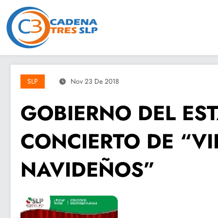
Saltar
al
contenido
SLP
Nov 23 De 2018
GOBIERNO DEL ES
CONCIERTO DE “V
NAVIDEÑOS”