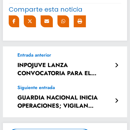
Comparte esta noticia
Entrada anterior
INPOJUVE LANZA
CONVOCATORIA PARA EL
PRIMER CONCURSO DE CANTO
Siguiente entrada
“LA VOZ JOVEN SLP”
GUARDIA NACIONAL INICIA
OPERACIONES; VIGILAN
MUNICIPIOS DE VERACRUZ Y
OAXACA.