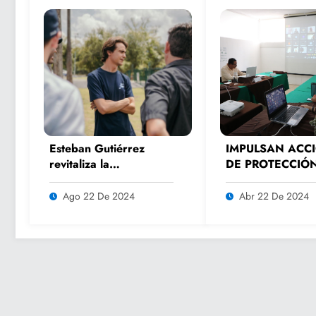
Esteban Gutiérrez
IMPULSAN ACC
revitaliza la
DE PROTECCIÓ
experiencia de los
MEDIOAMBIENT
fanáticos del
Ago 22 De 2024
Abr 22 De 2024
automovilismo con
DRIVER 1