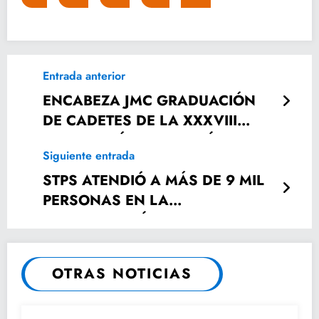
Entrada anterior
ENCABEZA JMC GRADUACIÓN
DE CADETES DE LA XXXVIII
GENERACIÓN DE POLICÍAS
Siguiente entrada
PREVENTIVOS Y X GENERACIÓN
DE CUSTODIOS PENITENCIARIOS
STPS ATENDIÓ A MÁS DE 9 MIL
PERSONAS EN LA
PROCURADURÍA DE LA DEFENSA
DEL TRABAJO EN 2018
OTRAS NOTICIAS