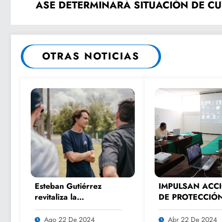
ASE DETERMINARÁ SITUACIÓN DE CU
OTRAS NOTICIAS
Esteban Gutiérrez
IMPULSAN ACC
revitaliza la
DE PROTECCIÓ
experiencia de los
MEDIOAMBIENT
fanáticos del
Ago 22 De 2024
Abr 22 De 2024