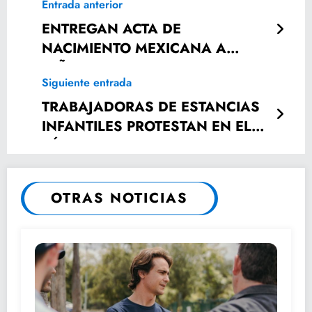
Entrada anterior
ENTREGAN ACTA DE
NACIMIENTO MEXICANA A
NIÑOS NACIDOS EN EUA, HIJOS
Siguiente entrada
DE PADRES POTOSINOS
TRABAJADORAS DE ESTANCIAS
INFANTILES PROTESTAN EN EL
ZÓCALO
OTRAS NOTICIAS