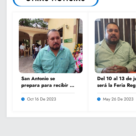
San Antonio se
Del 10 al 13 de j
prepara para recibir a
será la Feria Reg
miles de turistas en el
del Artesano: Yo
5to encuentro K’AILEM
Castillo
Oct 16 De 2023
May 26 De 2023