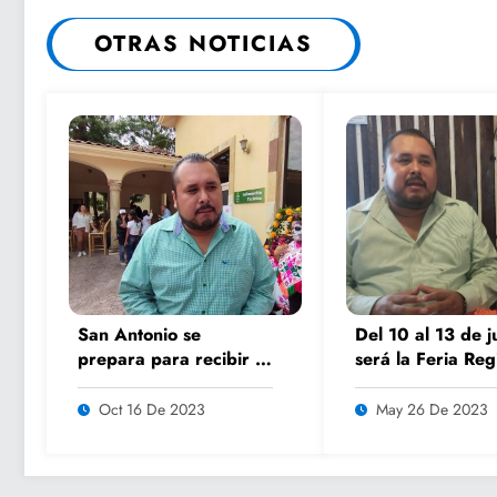
OTRAS NOTICIAS
San Antonio se
Del 10 al 13 de j
prepara para recibir a
será la Feria Reg
miles de turistas en el
del Artesano: Yo
5to encuentro K’AILEM
Castillo
Oct 16 De 2023
May 26 De 2023