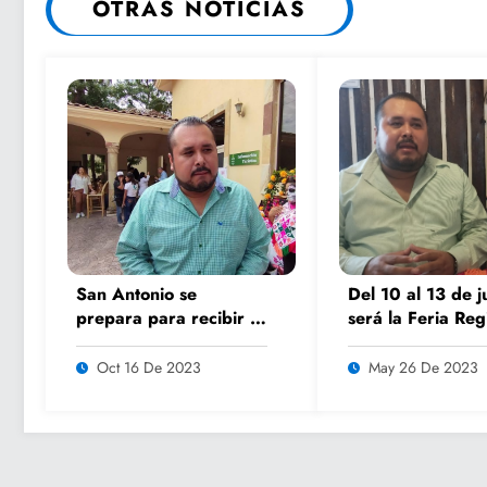
OTRAS NOTICIAS
San Antonio se
Del 10 al 13 de j
prepara para recibir a
será la Feria Reg
miles de turistas en el
del Artesano: Yo
5to encuentro K’AILEM
Castillo
Oct 16 De 2023
May 26 De 2023