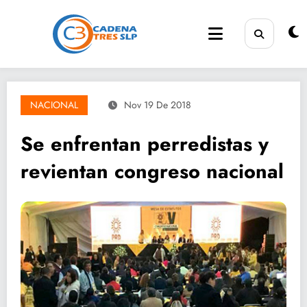
Saltar
al
contenido
NACIONAL
Nov 19 De 2018
Se enfrentan perredistas y
revientan congreso nacional