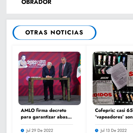
OBRADOR
OTRAS NOTICIAS
AMLO firma decreto
Cofepris: casi 65
para garantizar abasto
‘vapeadores’ son
de agua en NL por 10
decomisados en e
años
Jul 29 De 2022
Jul 13 De 2022