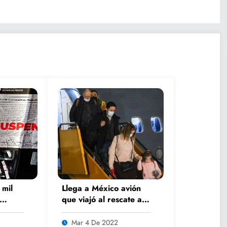
 mil
Llega a México avión
que viajó al rescate a
l país
Ucrania
Mar 4 De 2022