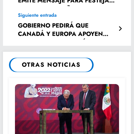
EMITE MENSAJE PARA FESTEJAR
FIESTAS NAVIDEÑAS CON
Siguiente entrada
ALEGRÍA.
GOBIERNO PEDIRÁ QUE
CANADÁ Y EUROPA APOYEN
CON LA INVESTIGACIÓN DEL
ACCIDENTE AÉREO
OTRAS NOTICIAS