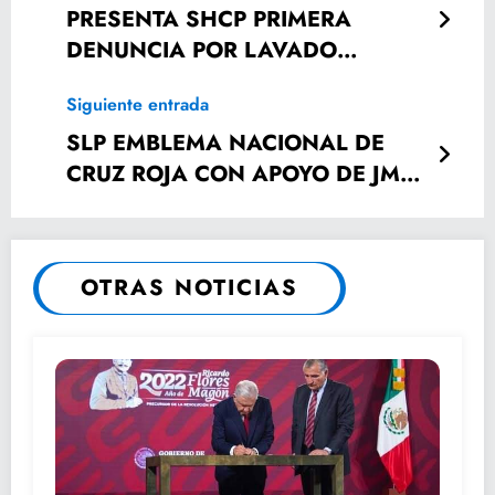
PRESENTA SHCP PRIMERA
DENUNCIA POR LAVADO
CONTRA LA DELINCUENCIA
Siguiente entrada
ORGANIZADA
SLP EMBLEMA NACIONAL DE
CRUZ ROJA CON APOYO DE JM
CARRERAS: SUINAGA
CÁRDENAS
OTRAS NOTICIAS