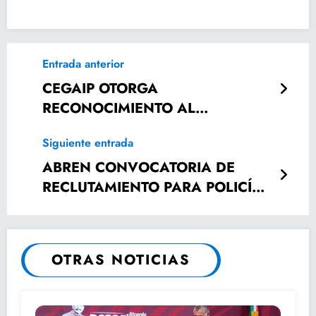
Entrada anterior
CEGAIP OTORGA
RECONOCIMIENTO AL
AYUNTAMIENTO POR
Siguiente entrada
COLABORAR EN “SISTEMA
ACÉRCATE: PROGRAMAS Y
ABREN CONVOCATORIA DE
SERVICIOS PÚBLICOS PARA TI”
RECLUTAMIENTO PARA POLICÍA
MUNICIPAL PREVENTIVO
OTRAS NOTICIAS