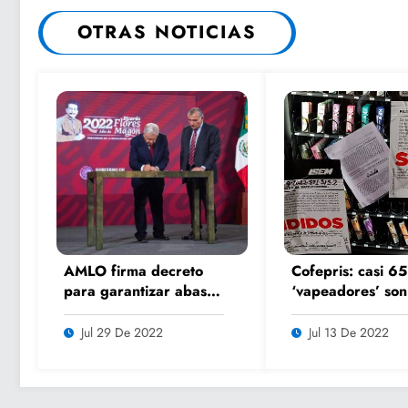
OTRAS NOTICIAS
AMLO firma decreto
Cofepris: casi 65
para garantizar abasto
‘vapeadores’ son
de agua en NL por 10
decomisados en e
años
Jul 29 De 2022
Jul 13 De 2022