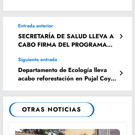
Entrada anterior
SECRETARÍA DE SALUD LLEVA A
CABO FIRMA DEL PROGRAMA
INSTITUCIONAL DE
Siguiente entrada
CAPACITACIÓN 2019.
Departamento de Ecología lleva
acabo reforestación en Pujal Coy Y
Ponciano Arriaga
OTRAS NOTICIAS