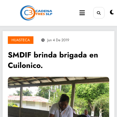
Saltar
al
contenido
HUASTECA
Jun 4 De 2019
SMDIF brinda brigada en
Cuilonico.