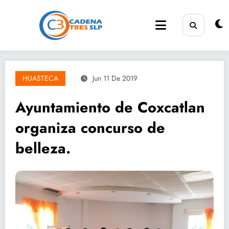
Saltar
al
contenido
HUASTECA
Jun 11 De 2019
Ayuntamiento de Coxcatlan
organiza concurso de
belleza.