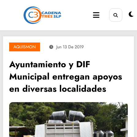
Saltar
al
contenido
AQUISMON
Jun 13 De 2019
Ayuntamiento y DIF
Municipal entregan apoyos
en diversas localidades