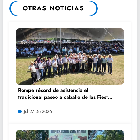
ACÉRCATE: PROGRAMAS Y
OTRAS NOTICIAS
SERVICIOS PÚBLICOS PARA TI”
Rompe récord de asistencia el
tradicional paseo a caballo de las Fiestas
de Santiago y Santa Ana
Jul 27 De 2026