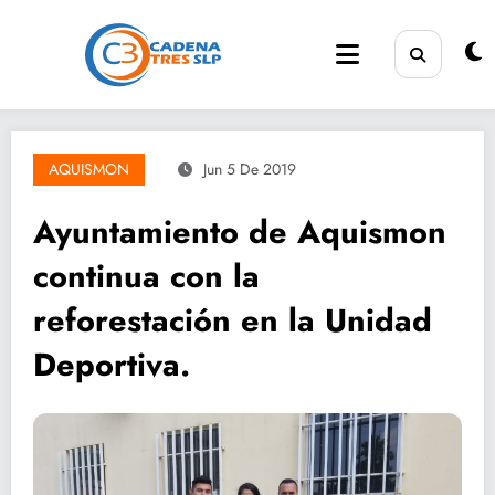
Saltar
al
contenido
AQUISMON
Jun 5 De 2019
Ayuntamiento de Aquismon
continua con la
reforestación en la Unidad
Deportiva.