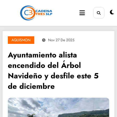
Saltar
al
contenido
AQUISMON
Nov 27 De 2025
Ayuntamiento alista
encendido del Árbol
Navideño y desfile este 5
de diciembre